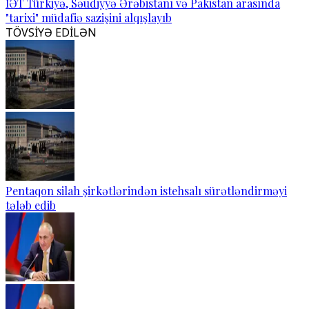
İƏT Türkiyə, Səudiyyə Ərəbistanı və Pakistan arasında
"tarixi" müdafiə sazişini alqışlayıb
TÖVSİYƏ EDİLƏN
Pentaqon silah şirkətlərindən istehsalı sürətləndirməyi
tələb edib