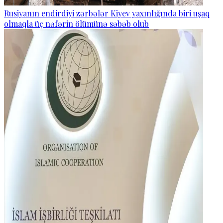
Rusiyanın endirdiyi zərbələr Kiyev yaxınlığında biri uşaq
olmaqla üç nəfərin ölümünə səbəb olub