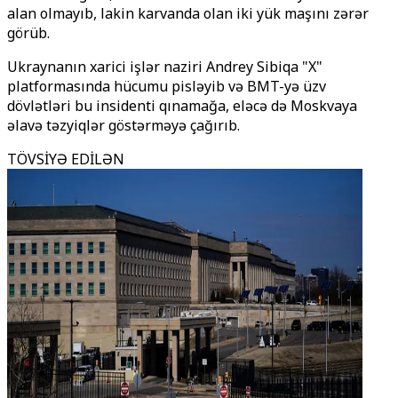
alan olmayıb, lakin karvanda olan iki yük maşını zərər
görüb.
Ukraynanın xarici işlər naziri Andrey Sibiqa "X"
platformasında hücumu pisləyib və BMT-yə üzv
dövlətləri bu insidenti qınamağa, eləcə də Moskvaya
əlavə təzyiqlər göstərməyə çağırıb.
TÖVSİYƏ EDİLƏN