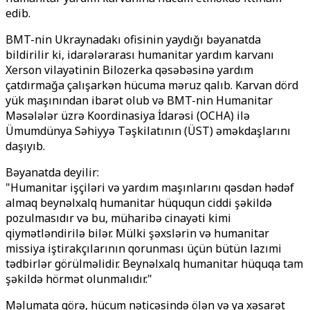
edib.
BMT-nin Ukraynadakı ofisinin yaydığı bəyanatda
bildirilir ki, idarələrarası humanitar yardım karvanı
Xerson vilayətinin Bilozerka qəsəbəsinə yardım
çatdırmağa çalışarkən hücuma məruz qalıb. Karvan dörd
yük maşınından ibarət olub və BMT-nin Humanitar
Məsələlər üzrə Koordinasiya İdarəsi (OCHA) ilə
Ümumdünya Səhiyyə Təşkilatının (ÜST) əməkdaşlarını
daşıyıb.
Bəyanatda deyilir:
"Humanitar işçiləri və yardım maşınlarını qəsdən hədəf
almaq beynəlxalq humanitar hüququn ciddi şəkildə
pozulmasıdır və bu, müharibə cinayəti kimi
qiymətləndirilə bilər. Mülki şəxslərin və humanitar
missiya iştirakçılarının qorunması üçün bütün lazımi
tədbirlər görülməlidir. Beynəlxalq humanitar hüquqa tam
şəkildə hörmət olunmalıdır."
Məlumata görə, hücum nəticəsində ölən və ya xəsarət