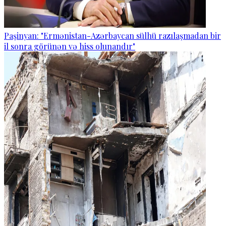
Paşinyan: "Ermənistan-Azərbaycan sülhü razılaşmadan bir
il sonra görünən və hiss olunandır"