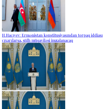
H.Hacıyev: Ermənistan konstitusiyasından torpaq iddiası
çıxarılarsa, sülh müqaviləsi imzalanacaq