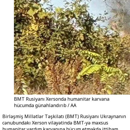
BMT Rusiyanı Xersonda humanitar karvana
hücumda günahlandırıb / AA
Birləşmiş Millətlər Təşkilatı (BMT) Rusiyanı Ukraynanın
cənubundakı Xerson vilayətində BMT-yə məxsus
humanitar yardım karvanına hücum etməkdə ittiham