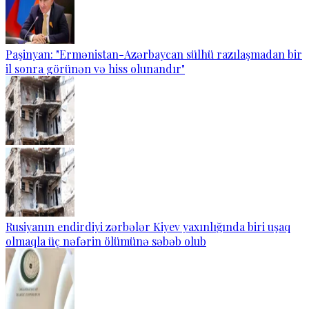
Paşinyan: "Ermənistan-Azərbaycan sülhü razılaşmadan bir
il sonra görünən və hiss olunandır"
Rusiyanın endirdiyi zərbələr Kiyev yaxınlığında biri uşaq
olmaqla üç nəfərin ölümünə səbəb olub