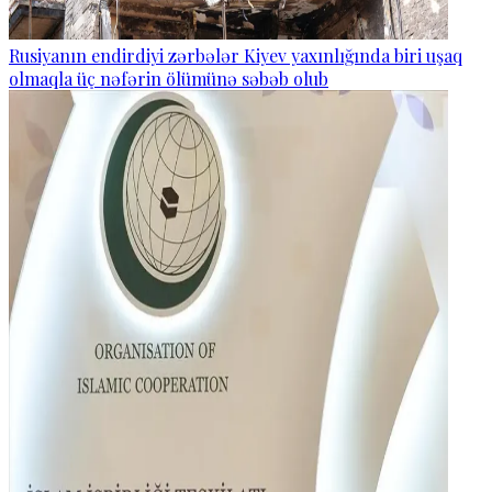
Rusiyanın endirdiyi zərbələr Kiyev yaxınlığında biri uşaq
olmaqla üç nəfərin ölümünə səbəb olub