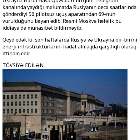
Ukrayna Hərbi Hava Qüvvələri bu gün “Telegram”
kanalında yaydığı məlumatda Rusiyanın gecə saatlarında
göndərdiyi 96 pilotsuz uçuş aparatından 69-nun
vurulduğunu bəyan edib. Rəsmi Moskva hələlik bu
iddiaya da münasibət bildirməyib.
Qeyd edək ki, son həftələrdə Rusiya və Ukrayna bir-birini
enerji infrastrukturlarını hədəf almaqda qarşılıqlı olaraq
ittiham edir.
TÖVSİYƏ EDİLƏN