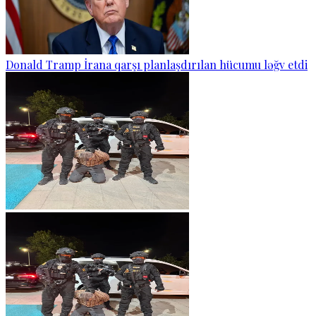
Donald Tramp İrana qarşı planlaşdırılan hücumu ləğv etdi