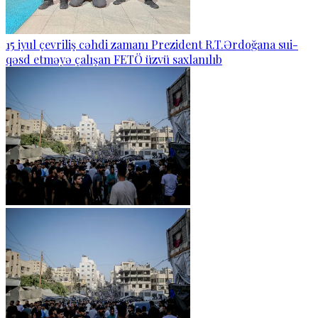
15 iyul çevriliş cəhdi zamanı Prezident R.T.Ərdoğana sui-
qəsd etməyə çalışan FETÖ üzvü saxlanılıb