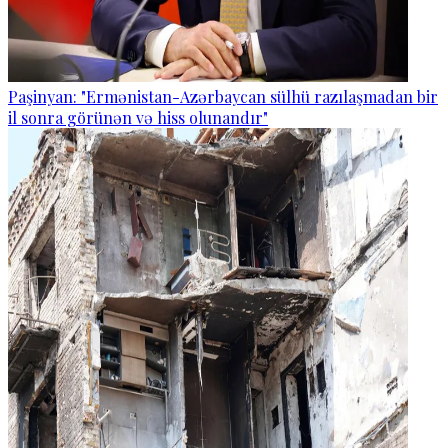
Paşinyan: "Ermənistan-Azərbaycan sülhü razılaşmadan bir
il sonra görünən və hiss olunandır"