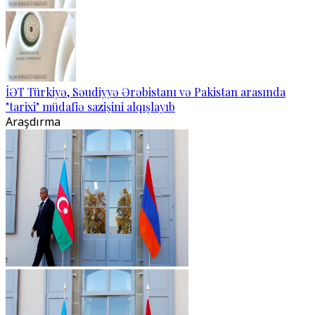
İƏT Türkiyə, Səudiyyə Ərəbistanı və Pakistan arasında
"tarixi" müdafiə sazişini alqışlayıb
Araşdırma