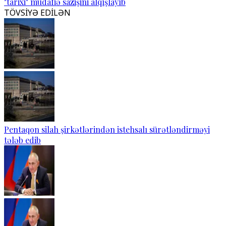
"tarixi" müdafiə sazişini alqışlayıb
TÖVSİYƏ EDİLƏN
Pentaqon silah şirkətlərindən istehsalı sürətləndirməyi
tələb edib