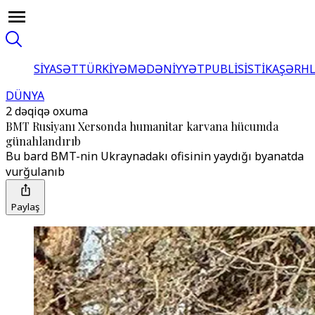
SİYASƏT
TÜRKİYƏ
MƏDƏNİYYƏT
PUBLİSİSTİKA
ŞƏRH
DÜNYA
2 dəqiqə oxuma
BMT Rusiyanı Xersonda humanitar karvana hücumda
günahlandırıb
Bu barәdә BMT-nin Ukraynadakı ofisinin yaydığı bәyanatda
vurğulanıb
Paylaş