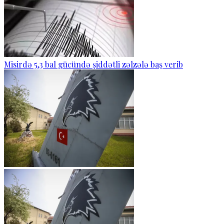
Misirdə 5,3 bal gücündə şiddətli zəlzələ baş verib