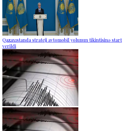
Qazaxıstanda strateji avtomobil yolunun tikintisinə start
verildi