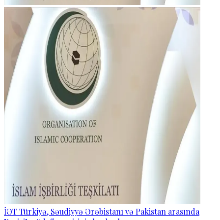
İƏT Türkiyə, Səudiyyə Ərəbistanı və Pakistan arasında