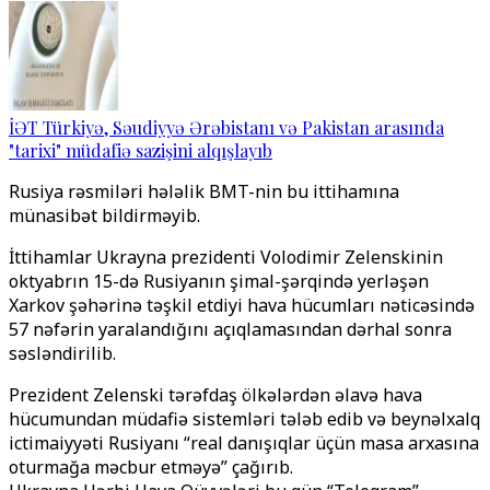
İƏT Türkiyə, Səudiyyə Ərəbistanı və Pakistan arasında
"tarixi" müdafiə sazişini alqışlayıb
Rusiya rəsmiləri hələlik BMT-nin bu ittihamına
münasibət bildirməyib.
İttihamlar Ukrayna prezidenti Volodimir Zelenskinin
oktyabrın 15-də Rusiyanın şimal-şərqində yerləşən
Xarkov şəhərinə təşkil etdiyi hava hücumları nəticəsində
57 nəfərin yaralandığını açıqlamasından dərhal sonra
səsləndirilib.
Prezident Zelenski tərəfdaş ölkələrdən əlavə hava
hücumundan müdafiə sistemləri tələb edib və beynəlxalq
ictimaiyyəti Rusiyanı “real danışıqlar üçün masa arxasına
oturmağa məcbur etməyə” çağırıb.