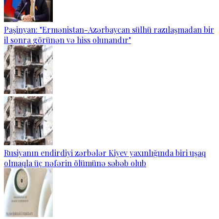
Paşinyan: "Ermənistan-Azərbaycan sülhü razılaşmadan bir
il sonra görünən və hiss olunandır"
Rusiyanın endirdiyi zərbələr Kiyev yaxınlığında biri uşaq
olmaqla üç nəfərin ölümünə səbəb olub