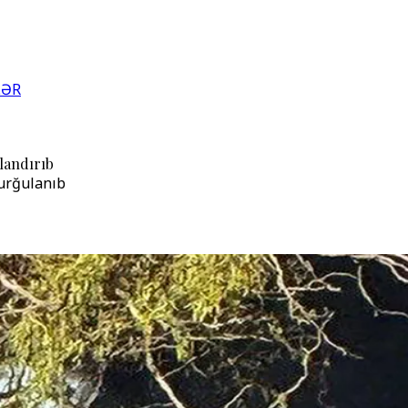
LƏR
landırıb
vurğulanıb