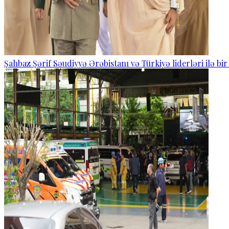
Şahbaz Şərif Səudiyyə Ərəbistanı və Türkiyə liderləri ilə bi