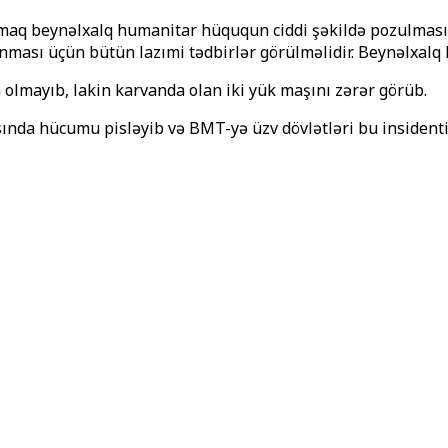
maq beynəlxalq humanitar hüququn ciddi şəkildə pozulmasıdı
unması üçün bütün lazımi tədbirlər görülməlidir. Beynəlxal
olmayıb, lakin karvanda olan iki yük maşını zərər görüb.
asında hücumu pisləyib və BMT-yə üzv dövlətləri bu insiden