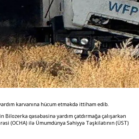
yardım karvanına hücum etməkdə ittiham edib.
inin Bilozerka qəsəbəsinə yardım çatdırmağa çalışarkən
rəsi (OCHA) ilə Ümumdünya Səhiyyə Təşkilatının (ÜST)