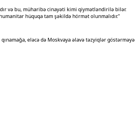
r və bu, müharibə cinayəti kimi qiymətləndirilə bilər.
q humanitar hüquqa tam şəkildə hörmət olunmalıdır."
ti qınamağa, eləcə də Moskvaya əlavə təzyiqlər göstərməyə