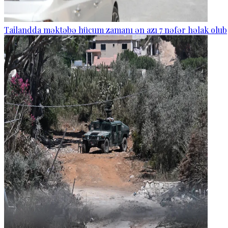
Tailandda məktəbə hücum zamanı ən azı 7 nəfər həlak olub