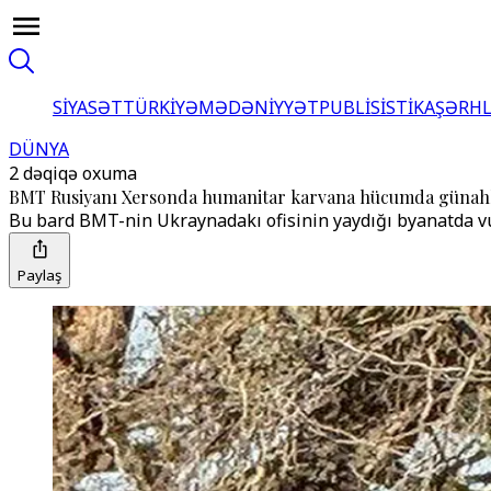
SİYASƏT
TÜRKİYƏ
MƏDƏNİYYƏT
PUBLİSİSTİKA
ŞƏRH
DÜNYA
2 dəqiqə oxuma
BMT Rusiyanı Xersonda humanitar karvana hücumda günah
Bu barәdә BMT-nin Ukraynadakı ofisinin yaydığı bәyanatda 
Paylaş