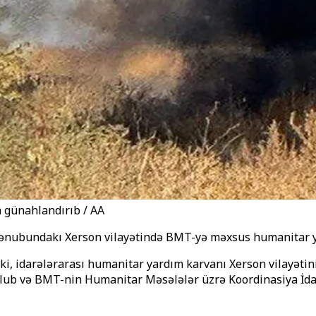
günahlandırıb / AA
 cənubundakı Xerson vilayətində BMT-yə məxsus humanitar 
 ki, idarələrarası humanitar yardım karvanı Xerson vilayət
lub və BMT-nin Humanitar Məsələlər üzrə Koordinasiya İda