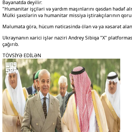
Bəyanatda deyilir:
"Humanitar işçiləri və yardım maşınlarını qəsdən hədəf al
Mülki şəxslərin və humanitar missiya iştirakçılarının qor
Məlumata görə, hücum nəticəsində ölən və ya xəsarət alan 
Ukraynanın xarici işlər naziri Andrey Sibiqa "X" platform
çağırıb.
TÖVSİYƏ EDİLƏN