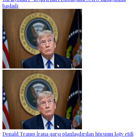
başladı
Donald Tramp İrana qarşı planlaşdırılan hücumu ləğv etdi