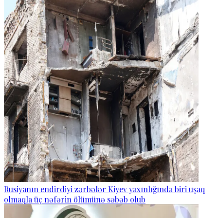
Rusiyanın endirdiyi zərbələr Kiyev yaxınlığında biri uşaq
olmaqla üç nəfərin ölümünə səbəb olub