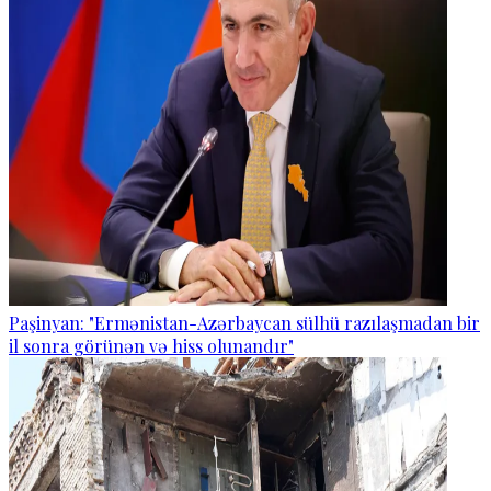
Paşinyan: "Ermənistan-Azərbaycan sülhü razılaşmadan bir
il sonra görünən və hiss olunandır"