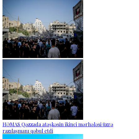
HƏMAS Qəzzada atəşkəsin ikinci mərhələsi üzrə
razılaşmanı qəbul etdi