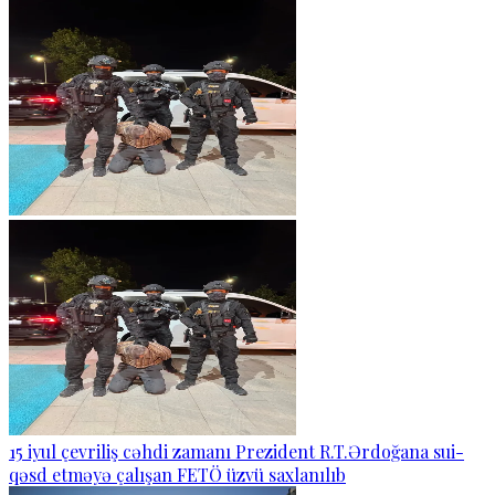
15 iyul çevriliş cəhdi zamanı Prezident R.T.Ərdoğana sui-
qəsd etməyə çalışan FETÖ üzvü saxlanılıb