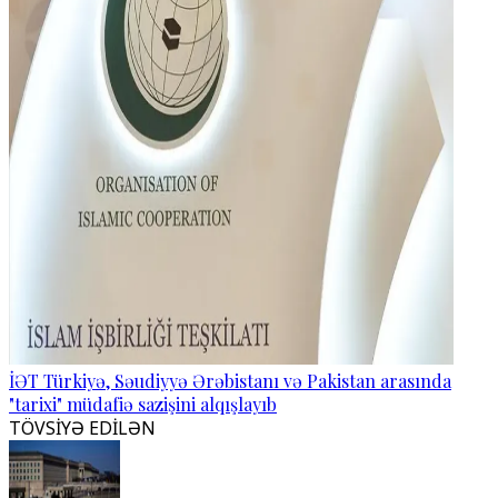
İƏT Türkiyə, Səudiyyə Ərəbistanı və Pakistan arasında
"tarixi" müdafiə sazişini alqışlayıb
TÖVSİYƏ EDİLƏN