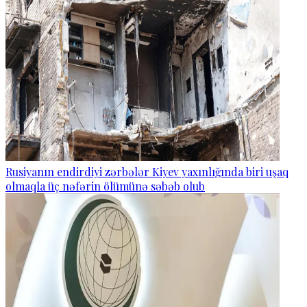
Rusiyanın endirdiyi zərbələr Kiyev yaxınlığında biri uşaq
olmaqla üç nəfərin ölümünə səbəb olub