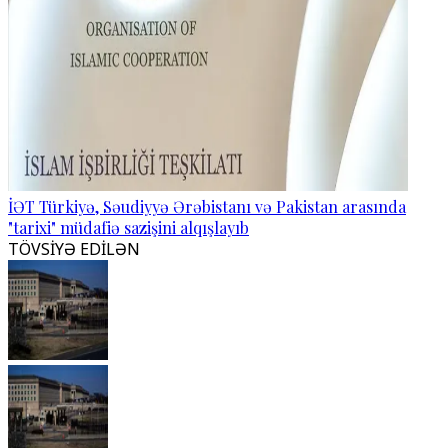
İƏT Türkiyə, Səudiyyə Ərəbistanı və Pakistan arasında
"tarixi" müdafiə sazişini alqışlayıb
TÖVSİYƏ EDİLƏN