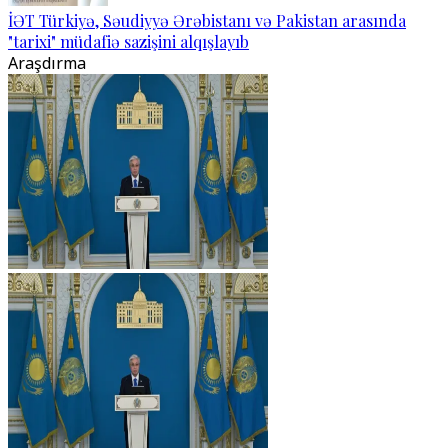
İƏT Türkiyə, Səudiyyə Ərəbistanı və Pakistan arasında
"tarixi" müdafiə sazişini alqışlayıb
Araşdırma