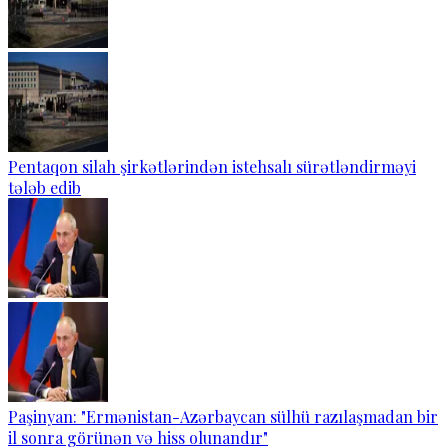
Pentaqon silah şirkətlərindən istehsalı sürətləndirməyi
tələb edib
Paşinyan: "Ermənistan-Azərbaycan sülhü razılaşmadan bir
il sonra görünən və hiss olunandır"