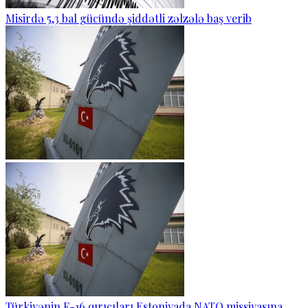
Misirdə 5,3 bal gücündə şiddətli zəlzələ baş verib
Türkiyənin F-16 qırıcıları Estoniyada NATO missiyasına