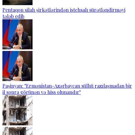
Pentaqon silah şirkətlərindən istehsalı sürətləndirməyi
tələb edib
Paşinyan: "Ermənistan-Azərbaycan sülhü razılaşmadan bir
il sonra görünən və hiss olunandır"