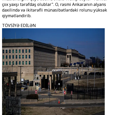
çox yaxşı tərəfdaş olublar". O, rəsmi Ankaranın alyans
daxilində və ikitərəfli münasibətlərdəki rolunu yüksək
qiymətləndirib.
TÖVSİYƏ EDİLƏN