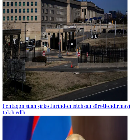
Pentaqon silah şirkətlərindən istehsalı sürətləndirməyi
tələb edib