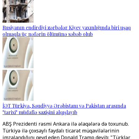
Rusiyanın endirdiyi zərbələr Kiyev yaxınlığında biri uşaq
olmaqla üç nəfərin ölümünə səbəb olub
İƏT Türkiyə, Səudiyyə Ərəbistanı və Pakistan arasında
"tarixi" müdafiə sazişini alqışlayıb
ABŞ Prezidenti rəsmi Ankara ilə əlaqələrə də toxunub.
Türkiyə ilə çoxsaylı faydalı ticarət müqavilələrinin
imzalandığını qeyd eden Donald Tramp deyib: "Türklər