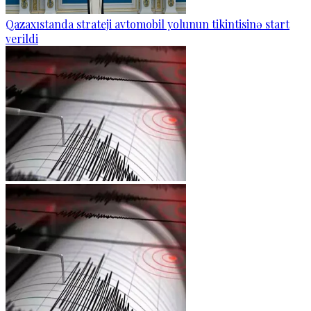
Qazaxıstanda strateji avtomobil yolunun tikintisinə start
verildi