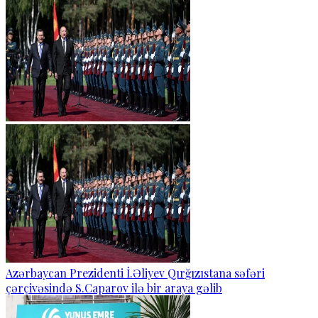
Azərbaycan Prezidenti İ.Əliyev Qırğızıstana səfəri
çərçivəsində S.Caparov ilə bir araya gəlib