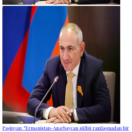
Paşinyan: "Ermənistan-Azərbaycan sülhü razılaşmadan bir