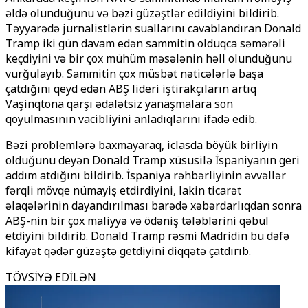
əldə olunduğunu və bəzi güzəştlər edildiyini bildirib.
Təyyarədə jurnalistlərin suallarını cavablandıran Donald
Tramp iki gün davam edən sammitin olduqca səmərəli
keçdiyini və bir çox mühüm məsələnin həll olunduğunu
vurğulayıb. Sammitin çox müsbət nəticələrlə başa
çatdığını qeyd edən ABŞ lideri iştirakçıların artıq
Vaşinqtona qarşı ədalətsiz yanaşmalara son
qoyulmasının vacibliyini anladıqlarını ifadə edib.
Bəzi problemlərə baxmayaraq, iclasda böyük birliyin
olduğunu deyən Donald Tramp xüsusilə İspaniyanın geri
addım atdığını bildirib. İspaniya rəhbərliyinin əvvəllər
fərqli mövqe nümayiş etdirdiyini, lakin ticarət
əlaqələrinin dayandırılması barədə xəbərdarlıqdan sonra
ABŞ-nin bir çox maliyyə və ödəniş tələblərini qəbul
etdiyini bildirib. Donald Tramp rəsmi Madridin bu dəfə
kifayət qədər güzəştə getdiyini diqqətə çatdırıb.
TÖVSİYƏ EDİLƏN