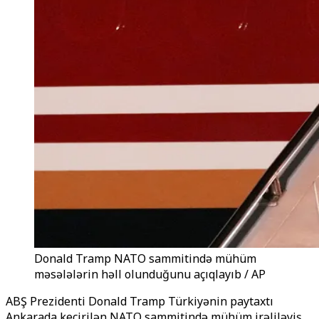
Donald Tramp NATO sammitində mühüm
məsələlərin həll olunduğunu açıqlayıb / AP
ABŞ Prezidenti Donald Tramp Türkiyənin paytaxtı
Ankarada keçirilən NATO sammitində mühüm irəliləyiş