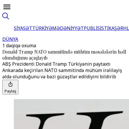
SİYASƏT
TÜRKİYƏ
MƏDƏNİYYƏT
PUBLİSİSTİKA
ŞƏRH
DÜNYA
1 dəqiqə oxuma
Donald Tramp NATO sammitində mühüm məsələlərin həll
olunduğunu açıqlayıb
ABŞ Prezidenti Donald Tramp Türkiyənin paytaxtı
Ankarada keçirilən NATO sammitində mühüm irəliləyiş
əldə olunduğunu və bəzi güzəştlər edildiyini bildirib
Paylaş