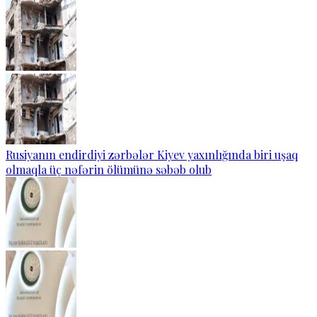
Rusiyanın endirdiyi zərbələr Kiyev yaxınlığında biri uşaq
olmaqla üç nəfərin ölümünə səbəb olub