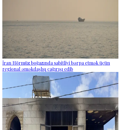
İran Hörmüz boğazında sabitliyi bərpa etmək üçün
regional əməkdaşlıq çağırışı edib