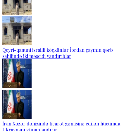
Qeyri-qanuni israilli köçkünlər İordan çayının qərb
sahilində iki məscidi yandırıblar
İran Xəzər dənizində ticarət gəmisinə edilən hücumda
Ukraynanı günahlandırır