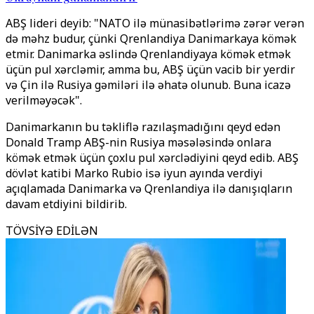
ABŞ lideri deyib: "NATO ilə münasibətlərimə zərər verən
də məhz budur, çünki Qrenlandiya Danimarkaya kömək
etmir. Danimarka əslində Qrenlandiyaya kömək etmək
üçün pul xərcləmir, amma bu, ABŞ üçün vacib bir yerdir
və Çin ilə Rusiya gəmiləri ilə əhatə olunub. Buna icazə
verilməyəcək".
Danimarkanın bu təkliflə razılaşmadığını qeyd edən
Donald Tramp ABŞ-nin Rusiya məsələsində onlara
kömək etmək üçün çoxlu pul xərclədiyini qeyd edib. ABŞ
dövlət katibi Marko Rubio isə iyun ayında verdiyi
açıqlamada Danimarka və Qrenlandiya ilə danışıqların
davam etdiyini bildirib.
TÖVSİYƏ EDİLƏN