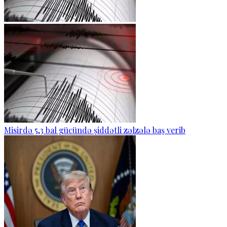
Misirdə 5,3 bal gücündə şiddətli zəlzələ baş verib