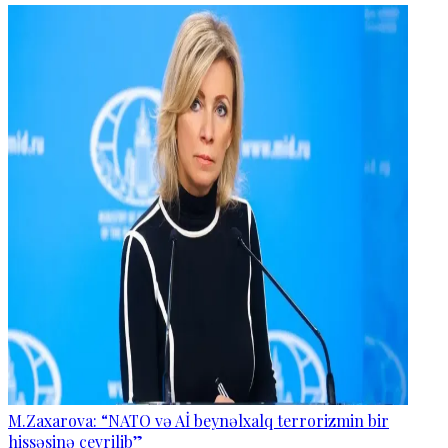
M.Zaxarova: “NATO və Aİ beynəlxalq terrorizmin bir
hissəsinə çevrilib”