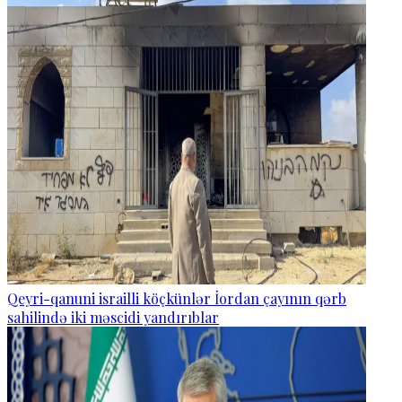
Qeyri-qanuni israilli köçkünlər İordan çayının qərb
sahilində iki məscidi yandırıblar