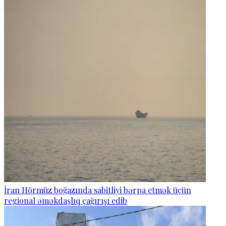
İran Hörmüz boğazında sabitliyi bərpa etmək üçün
regional əməkdaşlıq çağırışı edib