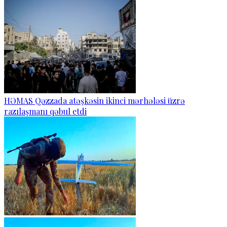
HƏMAS Qəzzada atəşkəsin ikinci mərhələsi üzrə
razılaşmanı qəbul etdi