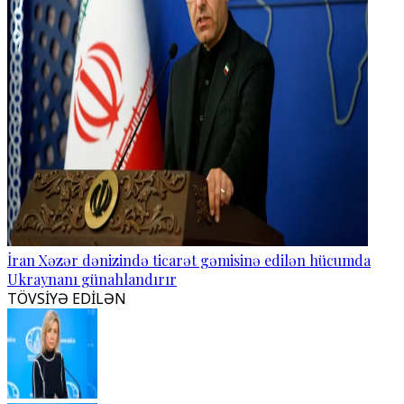
İran Xəzər dənizində ticarət gəmisinə edilən hücumda
Ukraynanı günahlandırır
TÖVSİYƏ EDİLƏN