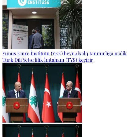
Yunus Emre İnstitutu (YEE) beynəlxalq tanınırlığa malik
Türk Dili Yetərlilik İmtahanı (TYS) keçirir