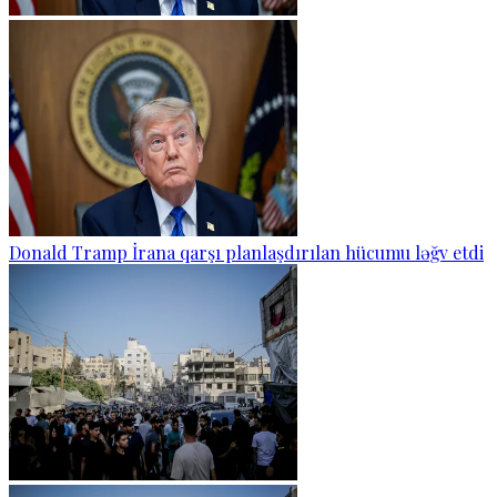
Donald Tramp İrana qarşı planlaşdırılan hücumu ləğv etdi