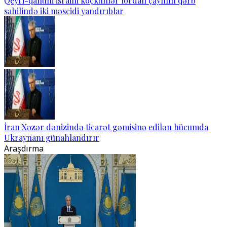
Qeyri-qanuni israilli köçkünlər İordan çayının qərb
sahilində iki məscidi yandırıblar
İran Xəzər dənizində ticarət gəmisinə edilən hücumda
Ukraynanı günahlandırır
Araşdırma