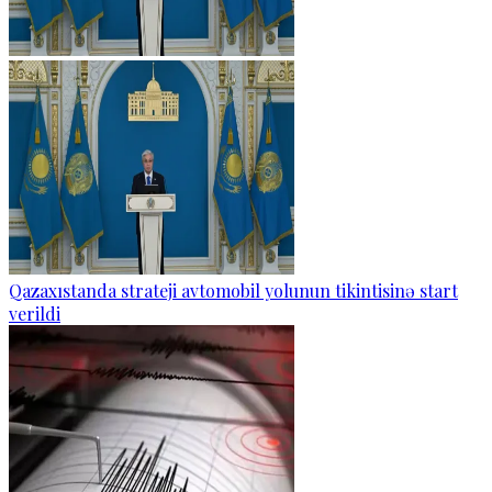
Qazaxıstanda strateji avtomobil yolunun tikintisinə start
verildi