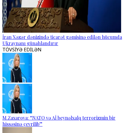
İran Xəzər dənizində ticarət gəmisinə edilən hücumda
Ukraynanı günahlandırır
TÖVSİYƏ EDİLƏN
M.Zaxarova: “NATO və Aİ beynəlxalq terrorizmin bir
hissəsinə çevrilib”