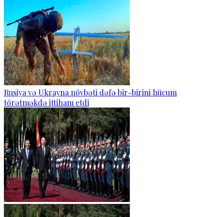
Rusiya və Ukrayna növbəti dəfə bir-birini hücum
törətməkdə ittiham etdi