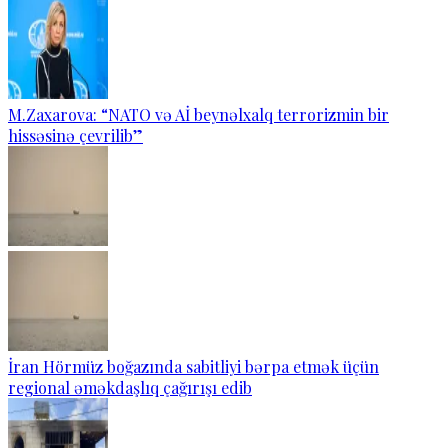
M.Zaxarova: “NATO və Aİ beynəlxalq terrorizmin bir
hissəsinə çevrilib”
İran Hörmüz boğazında sabitliyi bərpa etmək üçün
regional əməkdaşlıq çağırışı edib