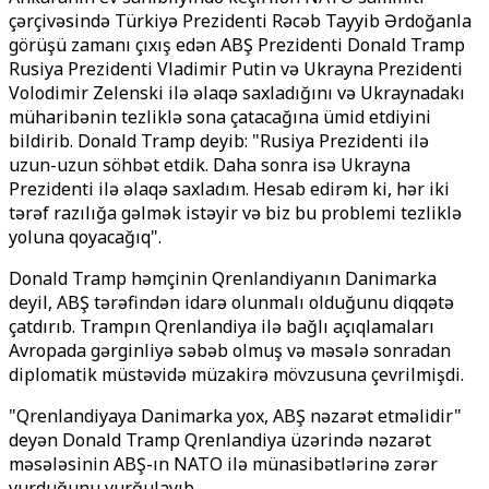
çərçivəsində Türkiyə Prezidenti Rəcəb Tayyib Ərdoğanla
görüşü zamanı çıxış edən ABŞ Prezidenti Donald Tramp
Rusiya Prezidenti Vladimir Putin və Ukrayna Prezidenti
Volodimir Zelenski ilə əlaqə saxladığını və Ukraynadakı
müharibənin tezliklə sona çatacağına ümid etdiyini
bildirib. Donald Tramp deyib: "Rusiya Prezidenti ilə
uzun-uzun söhbət etdik. Daha sonra isə Ukrayna
Prezidenti ilə əlaqə saxladım. Hesab edirəm ki, hər iki
tərəf razılığa gəlmək istəyir və biz bu problemi tezliklə
yoluna qoyacağıq".
Donald Tramp həmçinin Qrenlandiyanın Danimarka
deyil, ABŞ tərəfindən idarə olunmalı olduğunu diqqətə
çatdırıb. Trampın Qrenlandiya ilə bağlı açıqlamaları
Avropada gərginliyə səbəb olmuş və məsələ sonradan
diplomatik müstəvidə müzakirə mövzusuna çevrilmişdi.
"Qrenlandiyaya Danimarka yox, ABŞ nəzarət etməlidir"
deyən Donald Tramp Qrenlandiya üzərində nəzarət
məsələsinin ABŞ-ın NATO ilə münasibətlərinə zərər
vurduğunu vurğulayıb.