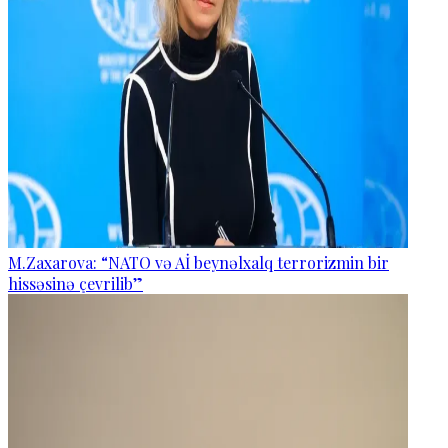
M.Zaxarova: “NATO və Aİ beynəlxalq terrorizmin bir
hissəsinə çevrilib”