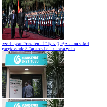
Azərbaycan Prezidenti İ.Əliyev Qırğızıstana səfəri
çərçivəsində S.Caparov ilə bir araya gəlib