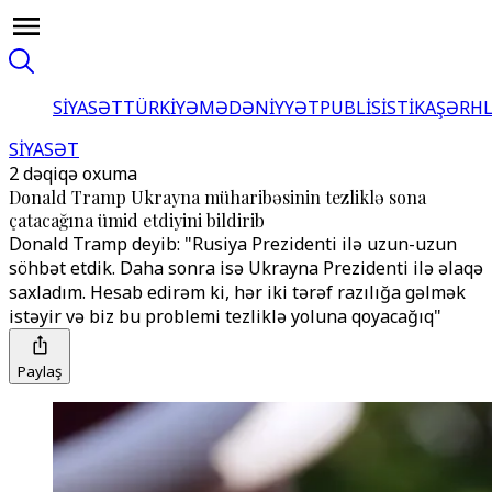
SİYASƏT
TÜRKİYƏ
MƏDƏNİYYƏT
PUBLİSİSTİKA
ŞƏRH
SİYASƏT
2 dəqiqə oxuma
Donald Tramp Ukrayna müharibəsinin tezliklə sona
çatacağına ümid etdiyini bildirib
Donald Tramp deyib: "Rusiya Prezidenti ilə uzun-uzun
söhbət etdik. Daha sonra isə Ukrayna Prezidenti ilə əlaqə
saxladım. Hesab edirəm ki, hər iki tərəf razılığa gəlmək
istəyir və biz bu problemi tezliklə yoluna qoyacağıq"
Paylaş