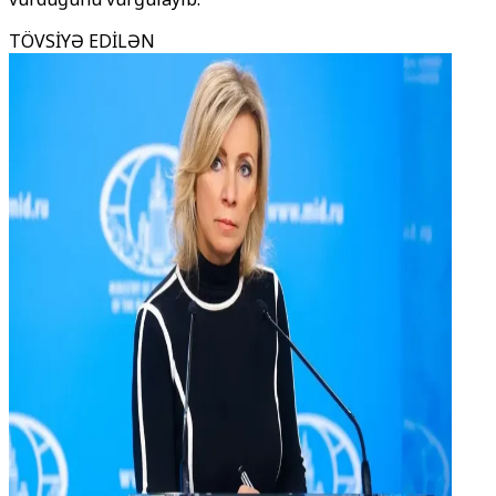
TÖVSİYƏ EDİLƏN