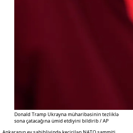
Donald Tramp Ukrayna müharibəsinin tezliklə
sona çatacağına ümid etdiyini bildirib / AP
Ankaranın ev sahibliyində keçirilən NATO sammiti