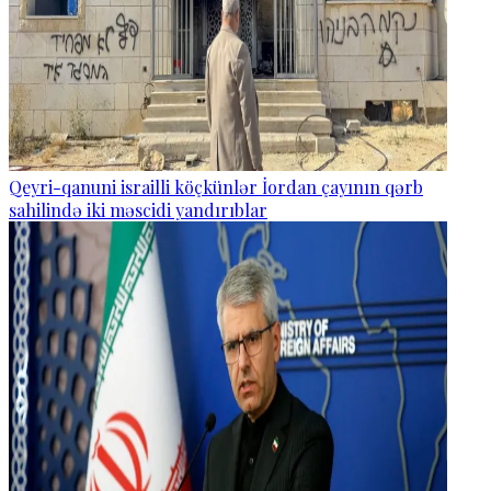
Qeyri-qanuni israilli köçkünlər İordan çayının qərb
sahilində iki məscidi yandırıblar