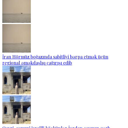
İran Hörmüz boğazında sabitliyi bərpa etmək üçün
regional əməkdaşlıq çağırışı edib