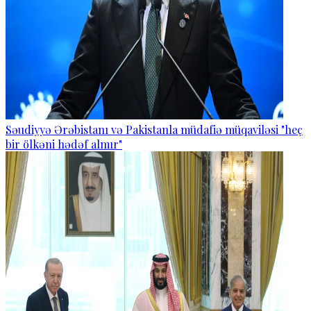
Səudiyyə Ərəbistanı və Pakistanla müdafiə müqaviləsi "heç
bir ölkəni hədəf almır"