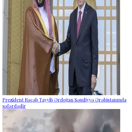
Prezident Rəcəb Tayyib Ərdoğan Səudiyyə Ərəbistanında
səfərdədir