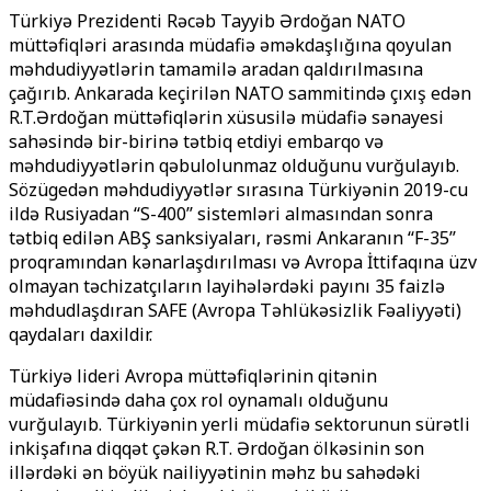
Türkiyə Prezidenti Rəcəb Tayyib Ərdoğan NATO
müttəfiqləri arasında müdafiə əməkdaşlığına qoyulan
məhdudiyyətlərin tamamilə aradan qaldırılmasına
çağırıb. Ankarada keçirilən NATO sammitində çıxış edən
R.T.Ərdoğan müttəfiqlərin xüsusilə müdafiə sənayesi
sahəsində bir-birinə tətbiq etdiyi embarqo və
məhdudiyyətlərin qəbulolunmaz olduğunu vurğulayıb.
Sözügedən məhdudiyyətlər sırasına Türkiyənin 2019-cu
ildə Rusiyadan ‘‘S-400’’ sistemləri almasından sonra
tətbiq edilən ABŞ sanksiyaları, rəsmi Ankaranın ‘‘F-35’’
proqramından kənarlaşdırılması və Avropa İttifaqına üzv
olmayan təchizatçıların layihələrdəki payını 35 faizlə
məhdudlaşdıran SAFE (Avropa Təhlükəsizlik Fəaliyyəti)
qaydaları daxildir.
Türkiyə lideri Avropa müttəfiqlərinin qitənin
müdafiəsində daha çox rol oynamalı olduğunu
vurğulayıb. Türkiyənin yerli müdafiə sektorunun sürətli
inkişafına diqqət çəkən R.T. Ərdoğan ölkəsinin son
illərdəki ən böyük nailiyyətinin məhz bu sahədəki