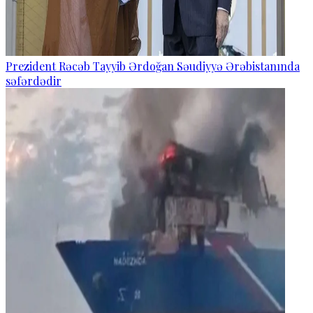
Prezident Rəcəb Tayyib Ərdoğan Səudiyyə Ərəbistanında
səfərdədir