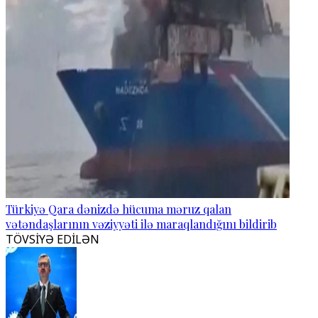
Türkiyə Qara dənizdə hücuma məruz qalan
vətəndaşlarının vəziyyəti ilə maraqlandığını bildirib
TÖVSİYƏ EDİLƏN