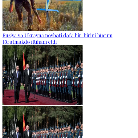
Rusiya və Ukrayna növbəti dəfə bir-birini hücum
törətməkdə ittiham etdi