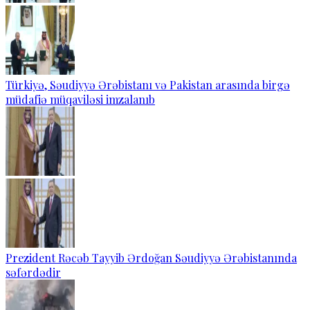
Türkiyə, Səudiyyə Ərəbistanı və Pakistan arasında birgə
müdafiə müqaviləsi imzalanıb
Prezident Rəcəb Tayyib Ərdoğan Səudiyyə Ərəbistanında
səfərdədir