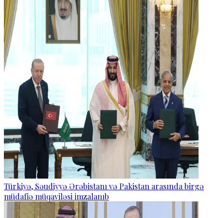
Türkiyə, Səudiyyə Ərəbistanı və Pakistan arasında birgə
müdafiə müqaviləsi imzalanıb