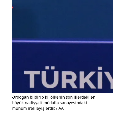
Ərdoğan bildirib ki, ölkənin son illərdəki ən
böyük nailiyyəti müdafiə sənayesindəki
mühüm irəliləyişlərdir. / AA