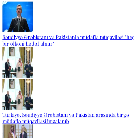
Səudiyyə Ərəbistanı və Pakistanla müdafiə müqaviləsi "heç
bir ölkəni hədəf almır"
Türkiyə, Səudiyyə Ərəbistanı və Pakistan arasında birgə
müdafiə müqaviləsi imzalanıb