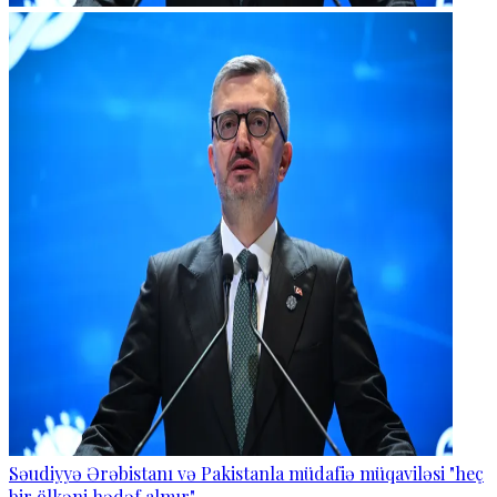
Səudiyyə Ərəbistanı və Pakistanla müdafiə müqaviləsi "heç
bir ölkəni hədəf almır"