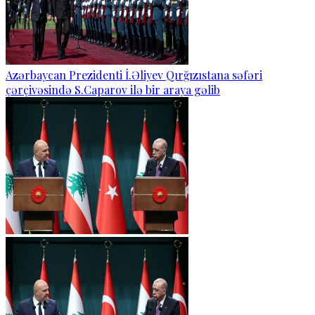
Azərbaycan Prezidenti İ.Əliyev Qırğızıstana səfəri
çərçivəsində S.Caparov ilə bir araya gəlib