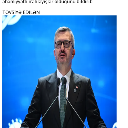
əhəmiyyətli irəliləyişlər olduğunu bildirib.
TÖVSİYƏ EDİLƏN