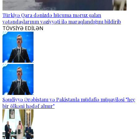
Türkiyə Qara dənizdə hücuma məruz qalan
vətəndaşlarının vəziyyəti ilə maraqlandığını bildirib
TÖVSİYƏ EDİLƏN
Səudiyyə Ərəbistanı və Pakistanla müdafiə müqaviləsi "heç
bir ölkəni hədəf almır"