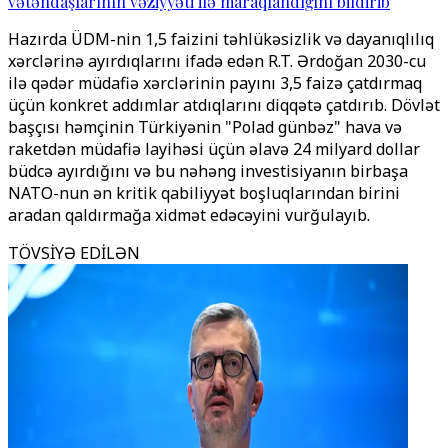
vətəndaşlarının vəziyyəti ilə maraqlandığını bildirib
Hazırda ÜDM-nin 1,5 faizini təhlükəsizlik və dayanıqlılıq
xərclərinə ayırdıqlarını ifadə edən R.T. Ərdoğan 2030-cu
ilə qədər müdafiə xərclərinin payını 3,5 faizə çatdırmaq
üçün konkret addımlar atdıqlarını diqqətə çatdırıb. Dövlət
başçısı həmçinin Türkiyənin "
Polad günbəz
" hava və
raketdən müdafiə layihəsi üçün əlavə 24 milyard dollar
büdcə ayırdığını və bu nəhəng investisiyanın birbaşa
NATO-nun ən kritik qabiliyyət boşluqlarından birini
aradan qaldırmağa xidmət edəcəyini vurğulayıb.
TÖVSİYƏ EDİLƏN