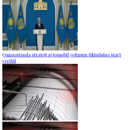
Qazaxıstanda strateji avtomobil yolunun tikintisinə start
verildi