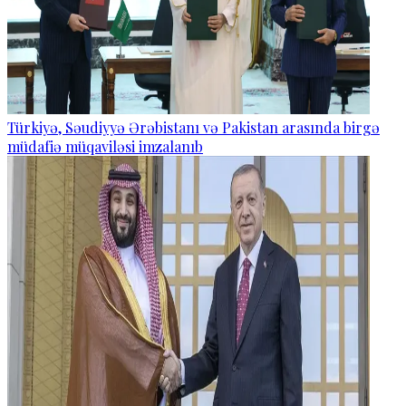
Türkiyə, Səudiyyə Ərəbistanı və Pakistan arasında birgə
müdafiə müqaviləsi imzalanıb