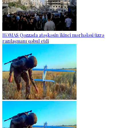
HƏMAS Qəzzada atəşkəsin ikinci mərhələsi üzrə
razılaşmanı qəbul etdi