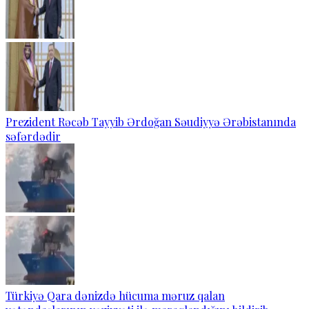
Prezident Rəcəb Tayyib Ərdoğan Səudiyyə Ərəbistanında
səfərdədir
Türkiyə Qara dənizdə hücuma məruz qalan