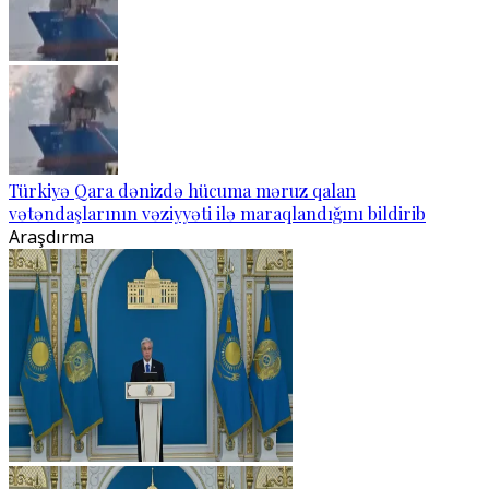
Türkiyə Qara dənizdə hücuma məruz qalan
vətəndaşlarının vəziyyəti ilə maraqlandığını bildirib
Araşdırma