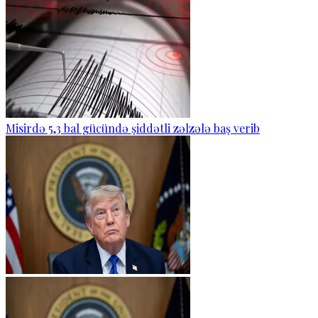
Misirdə 5,3 bal gücündə şiddətli zəlzələ baş verib