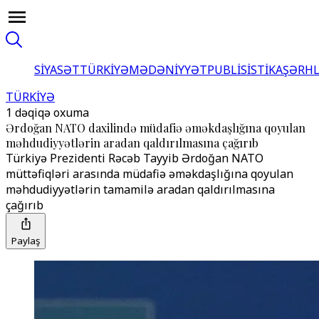
SİYASƏT
TÜRKİYƏ
MƏDƏNİYYƏT
PUBLİSİSTİKA
ŞƏRH
TÜRKİYƏ
1 dəqiqə oxuma
Ərdoğan NATO daxilində müdafiə əməkdaşlığına qoyulan
məhdudiyyətlərin aradan qaldırılmasına çağırıb
Türkiyə Prezidenti Rəcəb Tayyib Ərdoğan NATO
müttəfiqləri arasında müdafiə əməkdaşlığına qoyulan
məhdudiyyətlərin tamamilə aradan qaldırılmasına
çağırıb
Paylaş