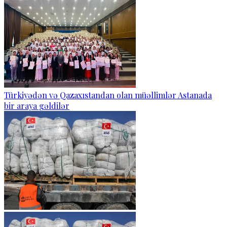
Türkiyədən və Qazaxıstandan olan müəllimlər Astanada
bir araya gəldilər