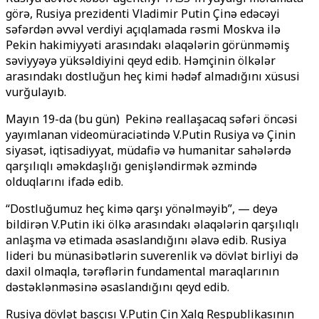
görə, Rusiya prezidenti Vladimir Putin Çinə edəcəyi
səfərdən əvvəl verdiyi açıqlamada rəsmi Moskva ilə
Pekin hakimiyyəti arasındakı əlaqələrin görünməmiş
səviyyəyə yüksəldiyini qeyd edib. Həmçinin ölkələr
arasındakı dostluğun heç kimi hədəf almadığını xüsusi
vurğulayıb.
Mayın 19-da (bu gün) Pekinə reallaşacaq səfəri öncəsi
yayımlanan videomüraciətində V.Putin Rusiya və Çinin
siyasət, iqtisadiyyat, müdafiə və humanitar sahələrdə
qarşılıqlı əməkdaşlığı genişləndirmək əzmində
olduqlarını ifadə edib.
“Dostluğumuz heç kimə qarşı yönəlməyib”, — deyə
bildirən V.Putin iki ölkə arasındakı əlaqələrin qarşılıqlı
anlaşma və etimada əsaslandığını əlavə edib. Rusiya
lideri bu münasibətlərin suverenlik və dövlət birliyi də
daxil olmaqla, tərəflərin fundamental maraqlarının
dəstəklənməsinə əsaslandığını qeyd edib.
Rusiya dövlət başçısı V.Putin Çin Xalq Respublikasının