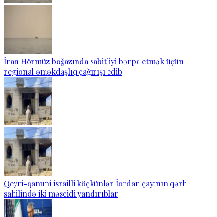
İran Hörmüz boğazında sabitliyi bərpa etmək üçün
regional əməkdaşlıq çağırışı edib
Qeyri-qanuni israilli köçkünlər İordan çayının qərb
sahilində iki məscidi yandırıblar