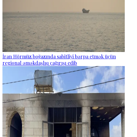
İran Hörmüz boğazında sabitliyi bərpa etmək üçün
regional əməkdaşlıq çağırışı edib