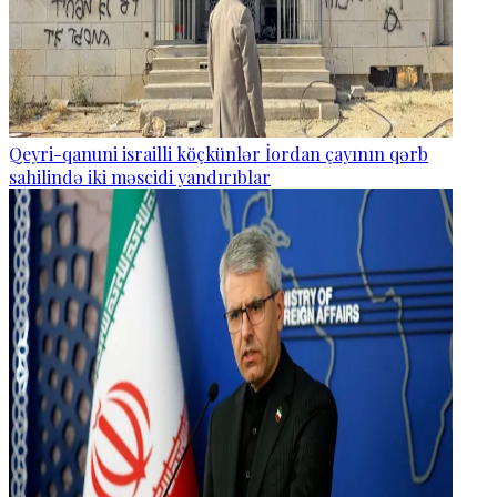
Qeyri-qanuni israilli köçkünlər İordan çayının qərb
sahilində iki məscidi yandırıblar