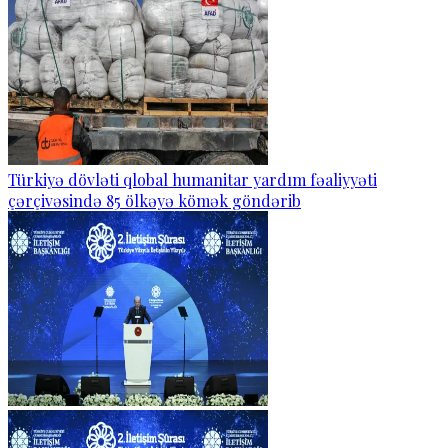
Türkiyə dövləti qlobal humanitar yardım fəaliyyəti
çərçivəsində 85 ölkəyə kömək göndərib