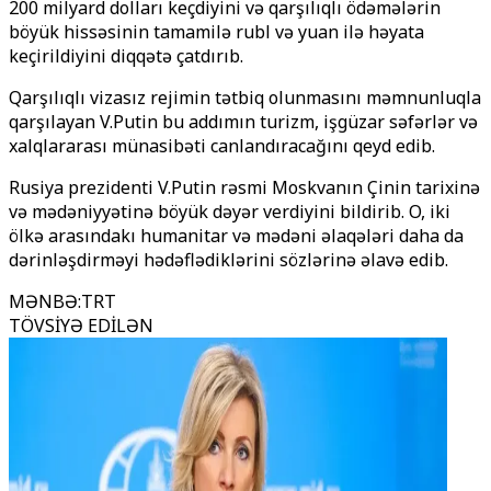
200 milyard dolları keçdiyini və qarşılıqlı ödəmələrin
böyük hissəsinin tamamilə rubl və yuan ilə həyata
keçirildiyini diqqətə çatdırıb.
Qarşılıqlı vizasız rejimin tətbiq olunmasını məmnunluqla
qarşılayan V.Putin bu addımın turizm, işgüzar səfərlər və
xalqlararası münasibəti canlandıracağını qeyd edib.
Rusiya prezidenti V.Putin rəsmi Moskvanın Çinin tarixinə
və mədəniyyətinə böyük dəyər verdiyini bildirib. O, iki
ölkə arasındakı humanitar və mədəni əlaqələri daha da
dərinləşdirməyi hədəflədiklərini sözlərinə əlavə edib.
MƏNBƏ
:
TRT
TÖVSİYƏ EDİLƏN