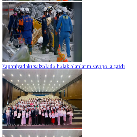
Yaponiyadakı zəlzələdə həlak olanların sayı 30-a çatdı