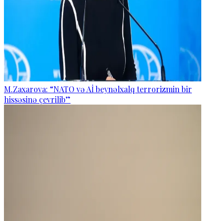
M.Zaxarova: “NATO və Aİ beynəlxalq terrorizmin bir
hissəsinə çevrilib”