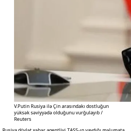
V.Putin Rusiya ilə Çin arasındakı dostluğun
yüksək səviyyədə olduğunu vurğulayıb /
Reuters
Rusiya dövlət xəbər agentliyi TASS-ın yaydığı məlumata