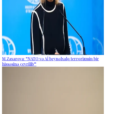
M.Zaxarova: “NATO və Aİ beynəlxalq terrorizmin bir
hissəsinə çevrilib”