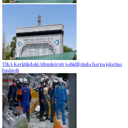
TİKA Kərkükdəki Altunkörpü Şəhidliyində bərpa işlərinə
başlayıb