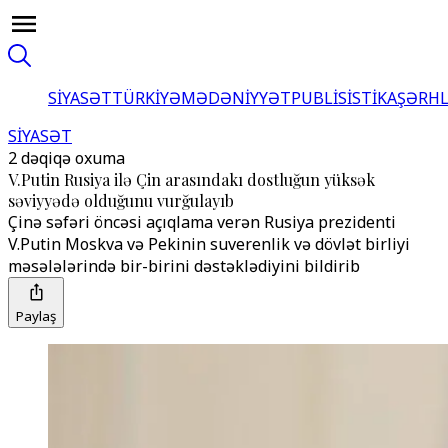
SİYASƏT
TÜRKİYƏ
MƏDƏNİYYƏT
PUBLİSİSTİKA
ŞƏRH
SİYASƏT
2 dəqiqə oxuma
V.Putin Rusiya ilə Çin arasındakı dostluğun yüksək
səviyyədə olduğunu vurğulayıb
Çinə səfəri öncəsi açıqlama verən Rusiya prezidenti
V.Putin Moskva və Pekinin suverenlik və dövlət birliyi
məsələlərində bir-birini dəstəklədiyini bildirib
Paylaş