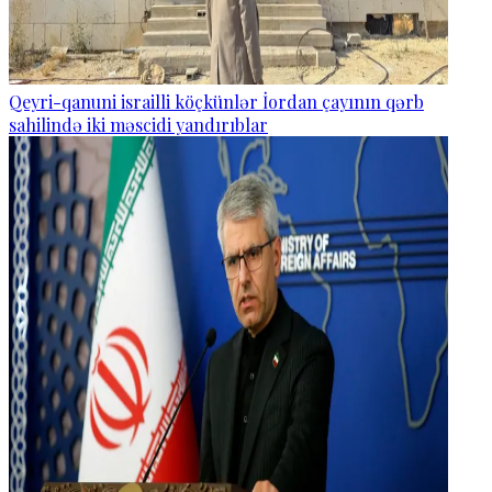
Qeyri-qanuni israilli köçkünlər İordan çayının qərb
sahilində iki məscidi yandırıblar