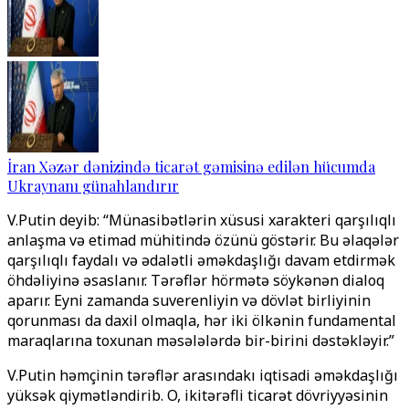
İran Xəzər dənizində ticarət gəmisinə edilən hücumda
Ukraynanı günahlandırır
V.Putin deyib: “Münasibətlərin xüsusi xarakteri qarşılıqlı
anlaşma və etimad mühitində özünü göstərir. Bu əlaqələr
qarşılıqlı faydalı və ədalətli əməkdaşlığı davam etdirmək
öhdəliyinə əsaslanır. Tərəflər hörmətə söykənən dialoq
aparır. Eyni zamanda suverenliyin və dövlət birliyinin
qorunması da daxil olmaqla, hər iki ölkənin fundamental
maraqlarına toxunan məsələlərdə bir-birini dəstəkləyir.”
V.Putin həmçinin tərəflər arasındakı iqtisadi əməkdaşlığı
yüksək qiymətləndirib. O, ikitərəfli ticarət dövriyyəsinin