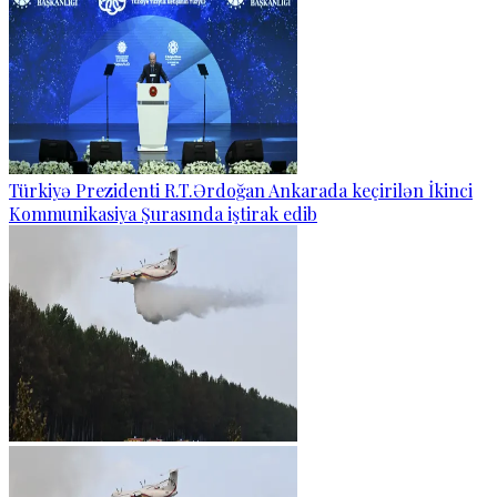
Türkiyə Prezidenti R.T.Ərdoğan Ankarada keçirilən İkinci
Kommunikasiya Şurasında iştirak edib