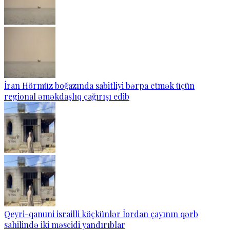
İran Hörmüz boğazında sabitliyi bərpa etmək üçün
regional əməkdaşlıq çağırışı edib
Qeyri-qanuni israilli köçkünlər İordan çayının qərb
sahilində iki məscidi yandırıblar