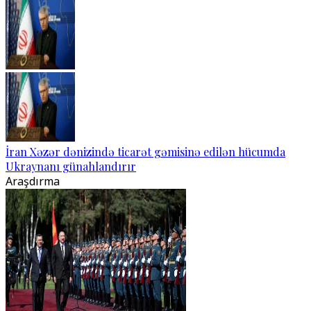
İran Xəzər dənizində ticarət gəmisinə edilən hücumda
Ukraynanı günahlandırır
Araşdırma