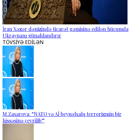
İran Xəzər dənizində ticarət gəmisinə edilən hücumda
Ukraynanı günahlandırır
TÖVSİYƏ EDİLƏN
M.Zaxarova: “NATO və Aİ beynəlxalq terrorizmin bir
hissəsinə çevrilib”