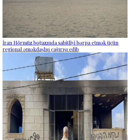
İran Hörmüz boğazında sabitliyi bərpa etmək üçün
regional əməkdaşlıq çağırışı edib