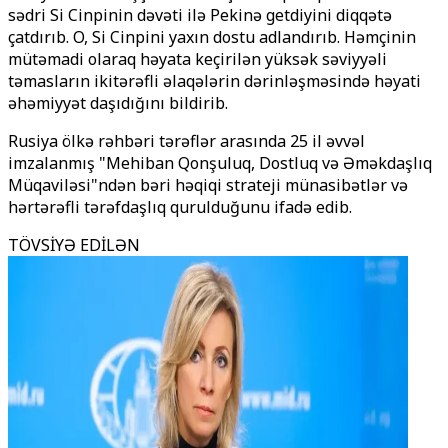
sədri Si Cinpinin dəvəti ilə Pekinə getdiyini diqqətə
çatdırıb. O, Si Cinpini yaxın dostu adlandırıb. Həmçinin
mütəmadi olaraq həyata keçirilən yüksək səviyyəli
təmasların ikitərəfli əlaqələrin dərinləşməsində həyati
əhəmiyyət daşıdığını bildirib.
Rusiya ölkə rəhbəri tərəflər arasında 25 il əvvəl
imzalanmış "Mehiban Qonşuluq, Dostluq və Əməkdaşlıq
Müqaviləsi"ndən bəri həqiqi strateji münasibətlər və
hərtərəfli tərəfdaşlıq qurulduğunu ifadə edib.
TÖVSİYƏ EDİLƏN