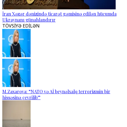
İran Xəzər dənizində ticarət gəmisinə edilən hücumda
Ukraynanı günahlandırır
TÖVSİYƏ EDİLƏN
M.Zaxarova: “NATO və Aİ beynəlxalq terrorizmin bir
hissəsinə çevrilib”