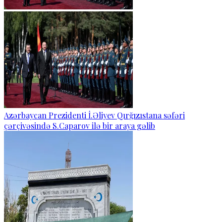
Azərbaycan Prezidenti İ.Əliyev Qırğızıstana səfəri
çərçivəsində S.Caparov ilə bir araya gəlib