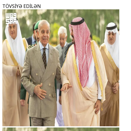
TÖVSİYƏ EDİLƏN