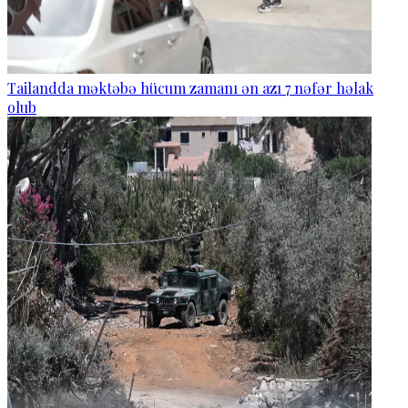
Tailandda məktəbə hücum zamanı ən azı 7 nəfər həlak
olub