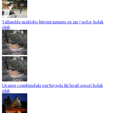
Tailandda məktəbə hücum zamanı ən azı 7 nəfər həlak
olub
Livanın cənubundakı partlayışda iki İsrail əsgəri həlak
olub