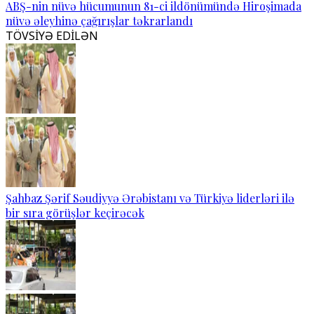
ABŞ-nin nüvə hücumunun 81-ci ildönümündə Hiroşimada
nüvə əleyhinə çağırışlar təkrarlandı
TÖVSİYƏ EDİLƏN
Şahbaz Şərif Səudiyyə Ərəbistanı və Türkiyə liderləri ilə
bir sıra görüşlər keçirəcək