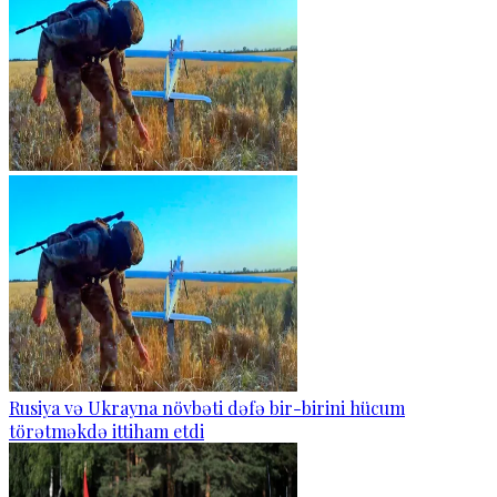
Rusiya və Ukrayna növbəti dəfə bir-birini hücum
törətməkdə ittiham etdi