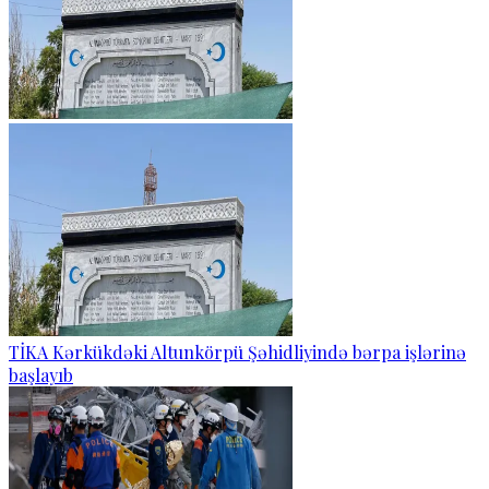
TİKA Kərkükdəki Altunkörpü Şəhidliyində bərpa işlərinə
başlayıb