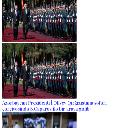
Azərbaycan Prezidenti İ.Əliyev Qırğızıstana səfəri
çərçivəsində S.Caparov ilə bir araya gəlib