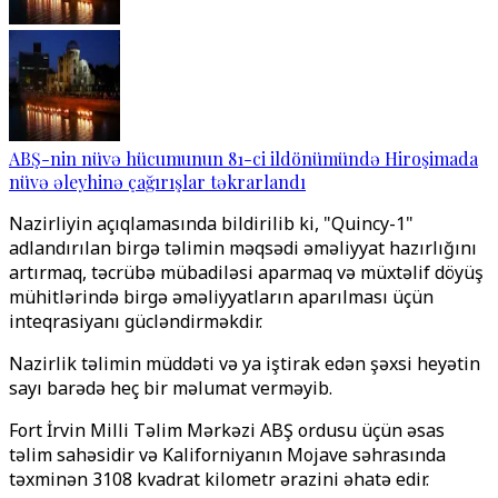
ABŞ-nin nüvə hücumunun 81-ci ildönümündə Hiroşimada
nüvə əleyhinə çağırışlar təkrarlandı
Nazirliyin açıqlamasında bildirilib ki, "Quincy-1"
adlandırılan birgə təlimin məqsədi əməliyyat hazırlığını
artırmaq, təcrübə mübadiləsi aparmaq və müxtəlif döyüş
mühitlərində birgə əməliyyatların aparılması üçün
inteqrasiyanı gücləndirməkdir.
Nazirlik təlimin müddəti və ya iştirak edən şəxsi heyətin
sayı barədə heç bir məlumat verməyib.
Fort İrvin Milli Təlim Mərkəzi ABŞ ordusu üçün əsas
təlim sahəsidir və Kaliforniyanın Mojave səhrasında
təxminən 3108 kvadrat kilometr ərazini əhatə edir.