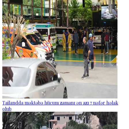
Tailandda məktəbə hücum zamanı ən azı 7 nəfər həlak
olub