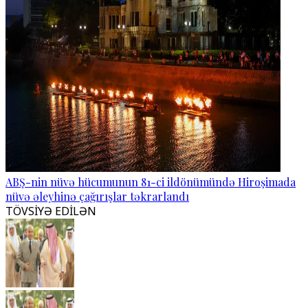
ABŞ-nin nüvə hücumunun 81-ci ildönümündə Hiroşimada
nüvə əleyhinə çağırışlar təkrarlandı
TÖVSİYƏ EDİLƏN