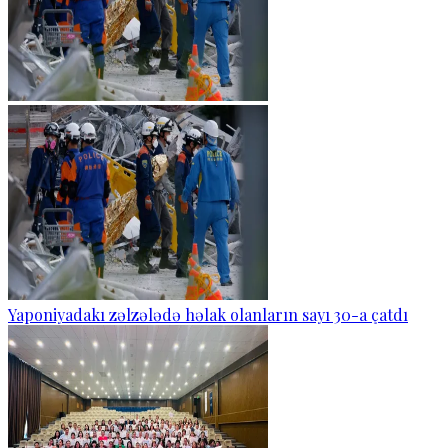
Yaponiyadakı zəlzələdə həlak olanların sayı 30-a çatdı