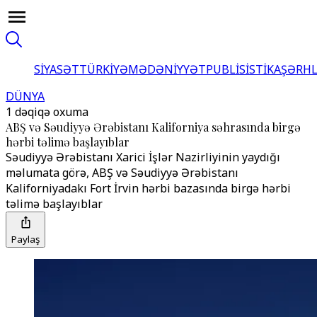
SİYASƏT
TÜRKİYƏ
MƏDƏNİYYƏT
PUBLİSİSTİKA
ŞƏRH
DÜNYA
1 dəqiqə oxuma
ABŞ və Səudiyyə Ərəbistanı Kaliforniya səhrasında birgə
hərbi təlimə başlayıblar
Səudiyyə Ərəbistanı Xarici İşlər Nazirliyinin yaydığı
məlumata görə, ABŞ və Səudiyyə Ərəbistanı
Kaliforniyadakı Fort İrvin hərbi bazasında birgə hərbi
təlimə başlayıblar
Paylaş