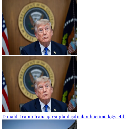
Donald Tramp İrana qarşı planlaşdırılan hücumu ləğv etdi