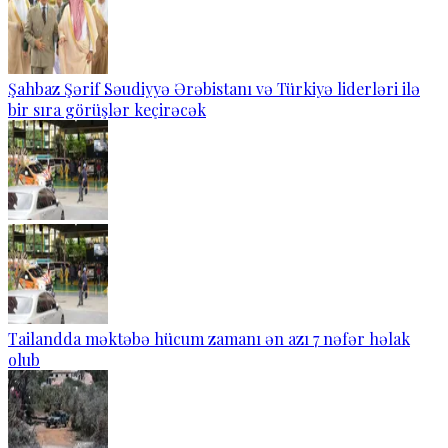
Şahbaz Şərif Səudiyyə Ərəbistanı və Türkiyə liderləri ilə
bir sıra görüşlər keçirəcək
Tailandda məktəbə hücum zamanı ən azı 7 nəfər həlak
olub