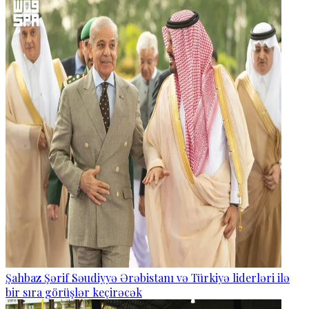
Şahbaz Şərif Səudiyyə Ərəbistanı və Türkiyə liderləri ilə
bir sıra görüşlər keçirəcək