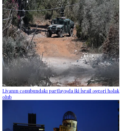
Livanın cənubundakı partlayışda iki İsrail əsgəri həlak
olub