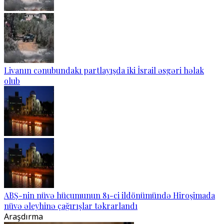
Livanın cənubundakı partlayışda iki İsrail əsgəri həlak
olub
ABŞ-nin nüvə hücumunun 81-ci ildönümündə Hiroşimada
nüvə əleyhinə çağırışlar təkrarlandı
Araşdırma