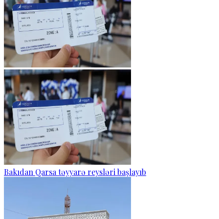
Bakıdan Qarsa təyyarə reysləri başlayıb