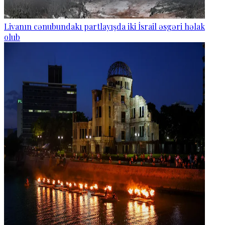
Livanın cənubundakı partlayışda iki İsrail əsgəri həlak
olub