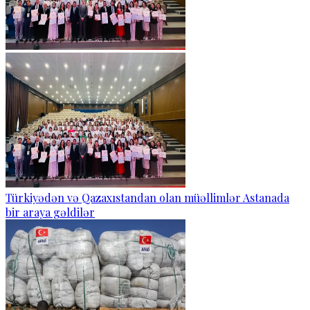
Türkiyədən və Qazaxıstandan olan müəllimlər Astanada
bir araya gəldilər