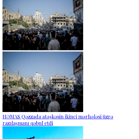
HƏMAS Qəzzada atəşkəsin ikinci mərhələsi üzrə
razılaşmanı qəbul etdi