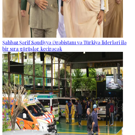
Şahbaz Şərif Səudiyyə Ərəbistanı və Türkiyə liderləri ilə
bir sıra görüşlər keçirəcək